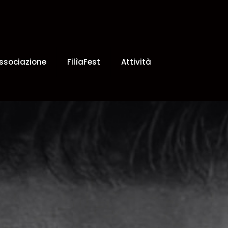
associazione
FilìaFest
Attività